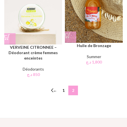
Huile de Bronzage
VERVEINE CITRONNEE –
Déodorant crème femmes
Summer
enceintes
د.ج
1,800
Déodorants
د.ج
850
←
1
2