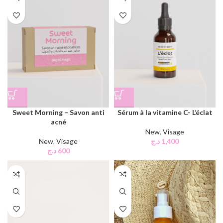
Sweet Morning – Savon anti
Sérum à la vitamine C- L’éclat
acné
New
,
Visage
New
,
Visage
د.ج
1,400
د.ج
600