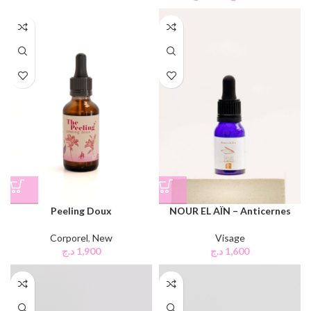
Peeling Doux
NOUR EL AÏN – Anticernes
Corporel
,
New
Visage
د.ج
1,900
د.ج
1,600