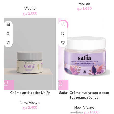
Visage
Visage
د.ج
1,650
د.ج
2,000
-24%
Crème anti-tache Unify
Safia- Crème hydratante pour
les peaux sèches
New
,
Visage
د.ج
2,400
New
,
Visage
د.ج
1,300
د.ج
1,700