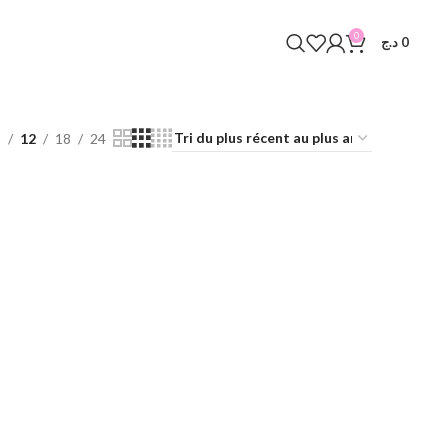
0
T
د.ج
0
9
12
18
24