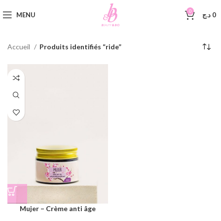
0
MENU
د.ج
0
Accueil
Produits identifiés “ride”
Mujer – Crème anti âge