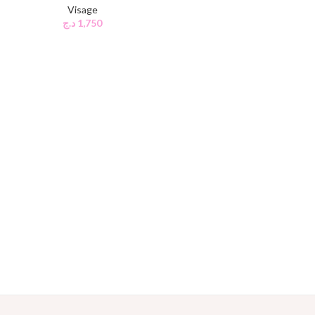
Visage
د.ج
1,750